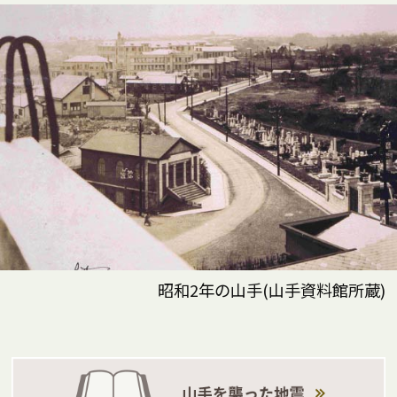
昭和2年の山手(山手資料館所蔵)