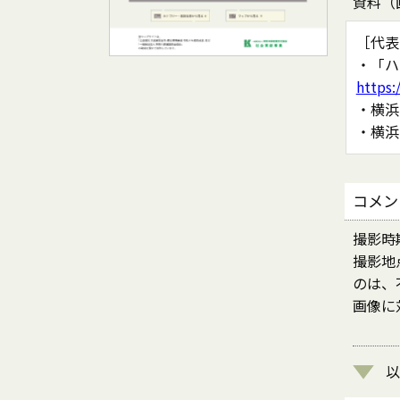
資料（
［代表
・「ハ
https:
・横浜
・横浜
コメン
撮影時
撮影地
のは、
画像に
以