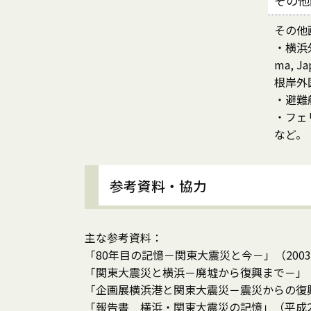
その他
その他
・横浜外
ma, Ja
根岸外
・避難
・フェ
など。
参考資料・協力
主な参考資料：
「80年目の記憶－関東大震災と今－」（200
「関東大震災と横浜－廃墟から復興まで－」（
「企画展横浜港と関東大震災－震災からの復興
「報告書 横浜・関東大震災の記憶」（平成