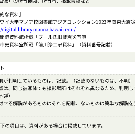
画像）の所有機関、所有者、掲載書籍など
的な資料］
ワイ大学マノア校図書館アジアコレクション1923年関東大震
//digital.library.manoa.hawaii.edu/
開港資料館所蔵「プール氏旧蔵震災写真」
市史資料室所蔵「前川浄二家資料」（資料番号記載）
ト
期が判明しているものは、記載。（記載のないものは、不明）
点は、同じ被写体でも撮影場所はそれぞれ異なるため、判明し
不詳）
対する解説があるものはそれを記載、ないものは簡単な解説を
下の項目は、資料がある場合に掲載しています。