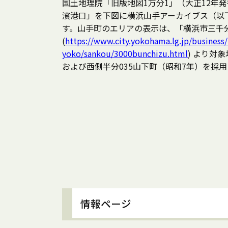
国土地理院「旧版地図1万分1」（大正12年
濱港口」を下図に横浜山手アーカイブス（以
す。山手町のエリアの表示は、「横浜市三千
(
https://www.city.yokohama.lg.jp/business
yoko/sankou/3000bunchizu.html
) より対
および西側半分035山下町（昭和7年）を採
情報ページ