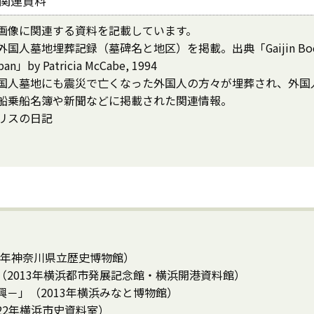
関連資料
画像に関連する資料を記載しています。
国人墓地埋葬記録（墓碑名と地区）を掲載。出典「Gaijin Bochi The F
pan」by Patricia McCabe, 1994
国人墓地にも震災で亡くなった外国人の方々が埋葬され、外国
船乗船名簿や新聞などに掲載された関連情報。
リスの日記
3年神奈川県立歴史博物館）
2013年横浜都市発展記念館・横浜開港資料館）
－」（2013年横浜みなと博物館）
22年横浜市史資料室）