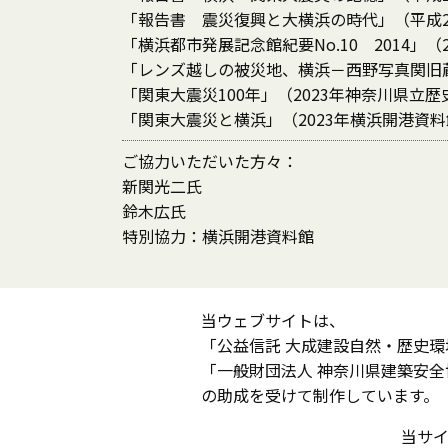
「報告書 震災復興と大横浜の時代」（平成
「横浜都市発展記念館紀要No.10 2014」
「レンズ越しの被災地、横浜－西野写真関旧蔵
「関東大震災100年」（2023年神奈川県立
「関東大震災と横浜」（2023年横浜開港資
ご協力いただいた方々：
新関光二氏
鈴木広氏
特別協力：横浜開港資料館
当ウェブサイトは、
「公益信託 大成建設自然・歴史環
「一般財団法人 神奈川県建築安全
の助成を受けて制作しています。
当サ