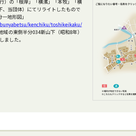
発行）の「根岸」「横濱」「本牧」「横
下、当団体）にてリライトしたもので
分一地形図」
/bunyabetsu/kenchiku/toshikeikaku/
象地域の東側半分034新山下（昭和8年）
用しました。