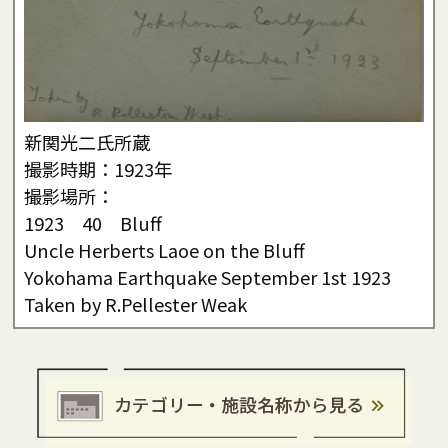
新関光二氏所蔵
撮影時期：1923年
撮影場所：
1923 40 Bluff
Uncle Herberts Laoe on the Bluff
Yokohama Earthquake September 1st 1923
Taken by R.Pellester Weak