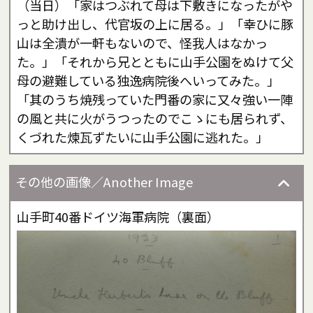
（当日）「家はつぶれて母は下敷きになったがや
っと助け出し、代官坂の上に居る。」「幸ひに豚
山は全潰が一軒もないので、怪我人はなかっ
た。」「それから兄とともに山手公園をぬけて父
母の避難している独逸病院後へいってみた。」
「其のうち焼残っていた門番の家に又々強い一陣
の風と共に火がうつったのでこゝにも居られず、
くづれた煉瓦ずたいに山手公園に逃れた。」
その他の画像／Another Image
山手町40番ドイツ海軍病院（裏面）