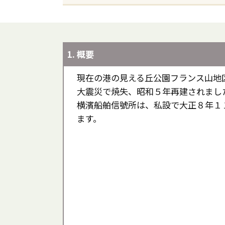
1. 概要
現在の港の見える丘公園フランス山地
大震災で焼失、昭和５年再建されまし
横濱船舶信號所は、私設で大正８年１
ます。