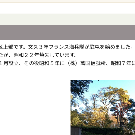
区上部です。文久３年フランス海兵隊が駐屯を始めました
たが、昭和２２年焼失しています。
１月設立、その後昭和５年に（株）萬国信號所、昭和７年