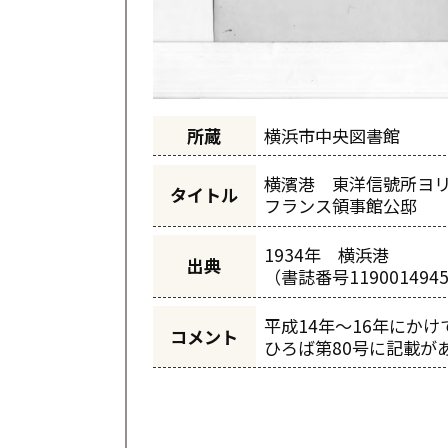
所蔵
横浜市中央図書館
横濱港 東洋信號所ヨ
タイトル
フランス領事館公邸
1934年 横浜港
出典
（書誌番号119001494
平成14年～16年にか
コメント
ひろば第80号に記載が