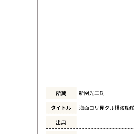
所蔵
新関光二氏
タイトル
海面ヨリ見タル横濱船
出典