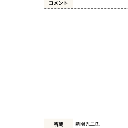
コメント
所蔵
新関光二氏