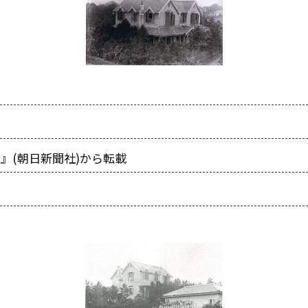
゚ン』(朝日新聞社)から転載