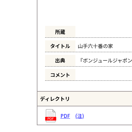
所蔵
タイトル
山手六十番の家
出典
『ボンジュールジャホ
コメント
ディレクトリ
PDF
(注)