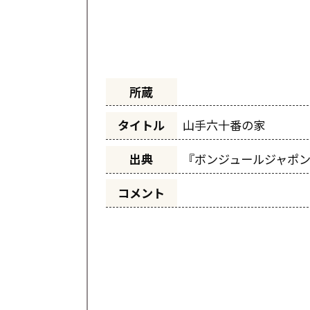
所蔵
タイトル
山手六十番の家
出典
『ボンジュールジャホ
コメント