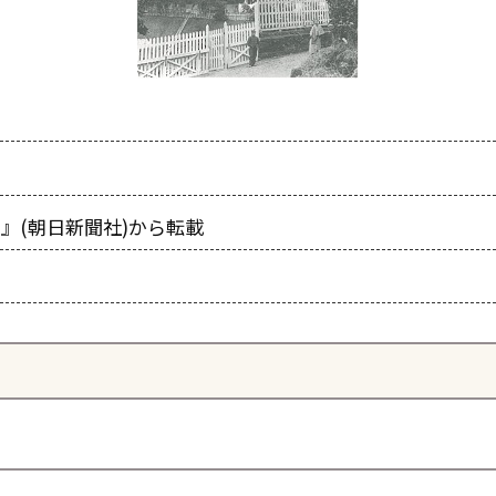
゚ン』(朝日新聞社)から転載