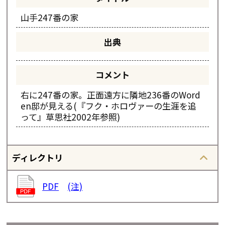
山手247番の家
出典
コメント
右に247番の家。正面遠方に隣地236番のWord
en邸が見える(『フク・ホロヴァーの生涯を追
って』草思社2002年参照)
ディレクトリ
PDF
(注)