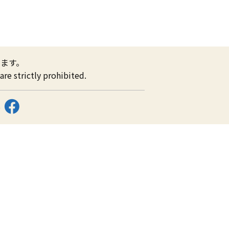
ます。
re strictly prohibited.
ス