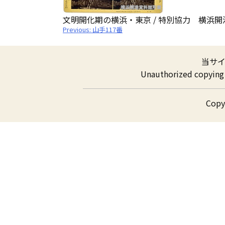
文明開化期の横浜・東京 / 特別協力 横浜
投
Previous:
山手117番
稿
ナ
ビ
ゲ
当サ
ー
シ
Unauthorized copying a
ョ
ン
Cop