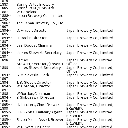
1879
1883
Spring Valley Brewery
1885
Spring Valley Brewery
1887
W. Copeland
1888～
Japan Brewery Co., Limited
1905
1906～
The Japan Brewery Co., Ltd
1907
1894～
D. Fraser, Director
Japan Brewery Co., Limited
1895
1894～
H. Baehr, Director
Japan Brewery Co., Limited
1897
1894～
Jas. Dodds, Chairman
Japan Brewery Co., Limited
1897
1894～
James Stewart, Secretary
Japan Brewery Co., Limited
1897
1898
James
Japan Brewery Co.,Limited,
Stewart,Secretary(absent)
Offiice.
1899
James Stewart,Secretary
Japan Brewery Co.,Limited,
Offiice.
1894～
S. M. Severin, Clerk
Japan Brewery Co., Limited
1897
1894
T. B. Glover, Director
Japan Brewery Co., Limited
1894～
W. Gordon, Director
Japan Brewery Co., Limited
1897
1898
W.Gordon,Chairman
Japan Brewery Co., Limited
1894～
Y. Shibusawa, Director
Japan Brewery Co., Limited
1898
1895～
H. Heckert, Chief Brewer
Japan Brewery Co.,Limited,
1899
BREWERY.
1895～
J. B. Gibbs, Delivery Agent
Japan Brewery Co.,Limited,
1899
BREWERY.
1895～
R. von Mann, Assist. Brewer
Japan Brewery Co.,Limited,
1898
BREWERY.
1895～
W. N. Watt, Enginerr
Japan Brewery Co.,Limited,