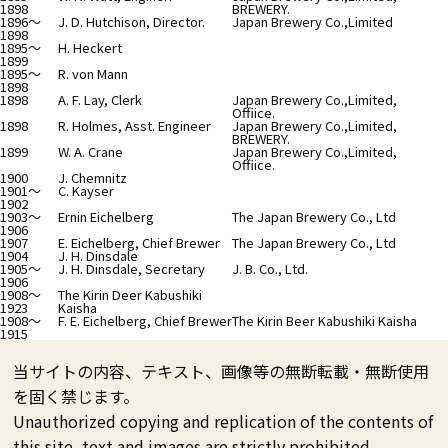
1898
BREWERY.
1896～
J. D. Hutchison, Director.
Japan Brewery Co.,Limited
1898
1895～
H. Heckert
1899
1895～
R. von Mann
1898
1898
A. F. Lay, Clerk
Japan Brewery Co.,Limited,
Offiice.
1898
R. Holmes, Asst. Engineer
Japan Brewery Co.,Limited,
BREWERY.
1899
W. A. Crane
Japan Brewery Co.,Limited,
Offiice.
1900
J. Chemnitz
1901～
C. Kayser
1902
1903～
Ernin Eichelberg
The Japan Brewery Co., Ltd
1906
1907
E. Eichelberg, Chief Brewer
The Japan Brewery Co., Ltd
1904
J. H. Dinsdale
1905～
J. H. Dinsdale, Secretary
J. B. Co., Ltd.
1906
1908～
The Kirin Deer Kabushiki
1923
Kaisha
1908～
F. E. Eichelberg, Chief Brewer
The Kirin Beer Kabushiki Kaisha
1915
当サイトの内容、テキスト、画像等の無断転載・無断使用
を固く禁じます。
Unauthorized copying and replication of the contents of
this site, text and images are strictly prohibited.