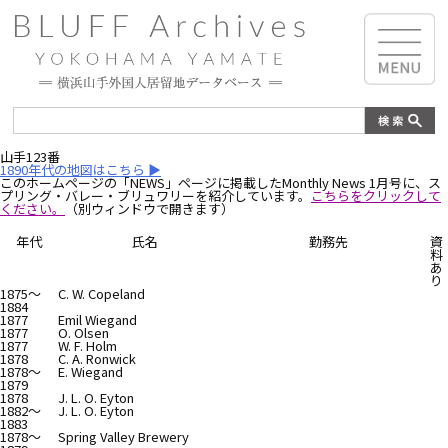
山手123番
1890年代の地図はこちら ▶︎
このホームページの「NEWS」ページに掲載したMonthly News 1月号に、ス
プリング・バレー・ブリュワリーを紹介しています。
こちらをクリックして
ください。
（別ウィンドウで開きます）
年代
氏名
勤務先
資
料
あ
り
1875～
C. W. Copeland
1884
1877
Emil Wiegand
1877
O. Olsen
1877
W. F. Holm
1878
C. A. Ronwick
1878～
E. Wiegand
1879
1878
J. L. O. Eyton
1882～
J. L. O. Eyton
1883
1878～
Spring Valley Brewery