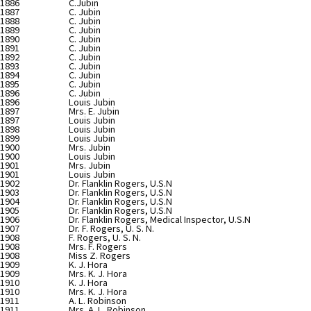
1886
C.Jubin
1887
C. Jubin
1888
C. Jubin
1889
C. Jubin
1890
C. Jubin
1891
C. Jubin
1892
C. Jubin
1893
C. Jubin
1894
C. Jubin
1895
C. Jubin
1896
C. Jubin
1896
Louis Jubin
1897
Mrs. E. Jubin
1897
Louis Jubin
1898
Louis Jubin
1899
Louis Jubin
1900
Mrs. Jubin
1900
Louis Jubin
1901
Mrs. Jubin
1901
Louis Jubin
1902
Dr. Flanklin Rogers, U.S.N
1903
Dr. Flanklin Rogers, U.S.N
1904
Dr. Flanklin Rogers, U.S.N
1905
Dr. Flanklin Rogers, U.S.N
1906
Dr. Flanklin Rogers, Medical Inspector, U.S.N
1907
Dr. F. Rogers, U. S. N.
1908
F. Rogers, U. S. N.
1908
Mrs. F. Rogers
1908
Miss Z. Rogers
1909
K. J. Hora
1909
Mrs. K. J. Hora
1910
K. J. Hora
1910
Mrs. K. J. Hora
1911
A. L. Robinson
1911
Mrs. A. L. Robinson