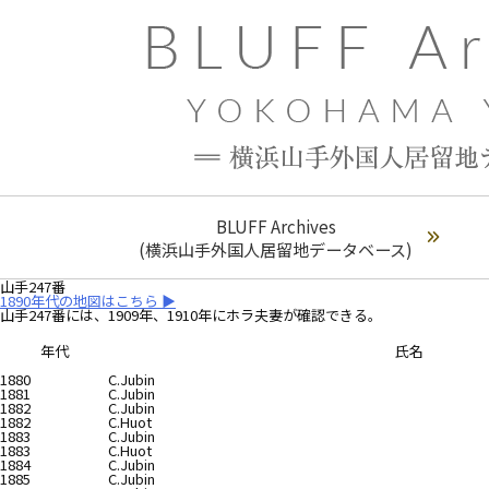
BLUFF Archives
(横浜山手外国人居留地データベース)
山手247番
1890年代の地図はこちら ▶︎
山手247番には、1909年、1910年にホラ夫妻が確認できる。
年代
氏名
1880
C.Jubin
1881
C.Jubin
1882
C.Jubin
1882
C.Huot
1883
C.Jubin
1883
C.Huot
1884
C.Jubin
1885
C.Jubin