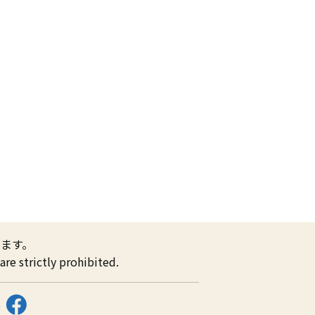
ます。
re strictly prohibited.
ス