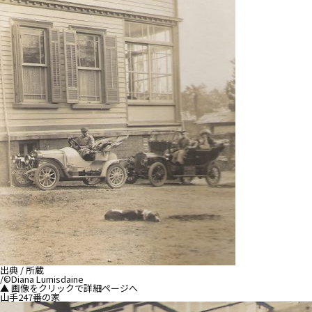
出典 / 所蔵
/©Diana Lumisdaine
▲ 画像をクリックで詳細ページへ
山手247番の家