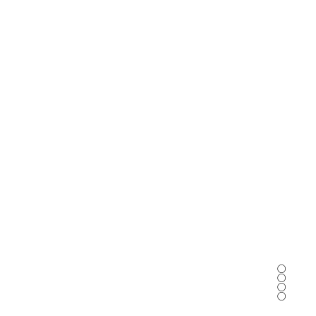
○
○
○
○