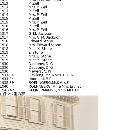
1913
P. Zell
1913
Mrs. P. Zell
1914
P. Zell
1914
Mrs. P. Zell
1915
P. Zell
1915
Mrs. P. Zell
1916
P. Zell
1916
Mrs. P. Zell
1917
G. M. Jackson
1917
Mrs. G. M. Jackson
1918
Edward Stone
1918
Mrs. Edward Stone
1918
Miss K. Stone
1919
E. Stone
1919
Mrs. E. Stone
1919
Miss K. Stone
1930
Daubeny, D. G.
1930
Daubeny, D. G.
1930
Meyers, C. W.
1933-34
Hawking, Mr. & Mrs. E. C. N.
1933-34
Jones, H. P. B.
1938-39
ROENNGERG,Mr.&Mrs.E.
1940
ROENNBERG, Mr. & Mrs. Erunst
1941-42
KLEINERMANNS, Mr. & Mrs. Dr. H.
山手247番の家