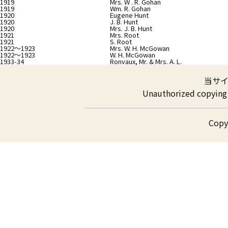
1919
Mrs. W . R. Gohan
1919
Wm. R. Gohan
1920
Eugene Hunt
1920
J. B. Hunt
1920
Mrs. J. B. Hunt
1921
Mrs. Root
1921
S. Root
1922～1923
Mrs. W. H. McGowan
1922～1923
W. H. McGowan
1933-34
Ronvaux, Mr. & Mrs. A. L.
当サ
Unauthorized copying a
Cop