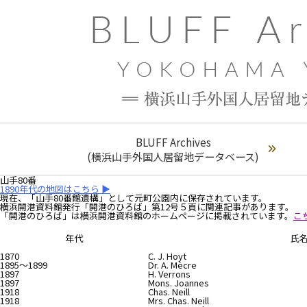
BLUFF Archives
(横浜山手外国人居留地データベース)
山手80番
1890年代の地図はこちら ▶︎
現在、「山手80番館遺構」として元町公園内に保存されています。
横浜開港資料館発行「開港のひろば」第12号５頁に関連記事があります。
「開港のひろば」は横浜開港資料館のホームページに掲載されています。
こ
年代
氏
1870
C. J. Hoyt
1895～1899
Dr. A. Mècre
1897
H. Verrons
1897
Mons. Joannes
1918
Chas. Neill
1918
Mrs. Chas. Neill