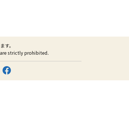
ます。
re strictly prohibited.
ス