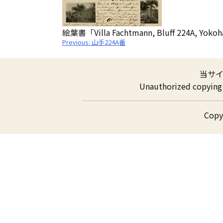
絵葉書「Villa Fachtmann, Bluff 224A, 
投
Previous:
山手224A番
稿
ナ
ビ
ゲ
当サ
ー
シ
Unauthorized copying a
ョ
ン
Cop