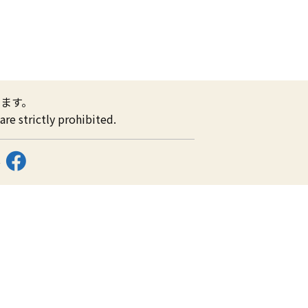
ます。
re strictly prohibited.
ス