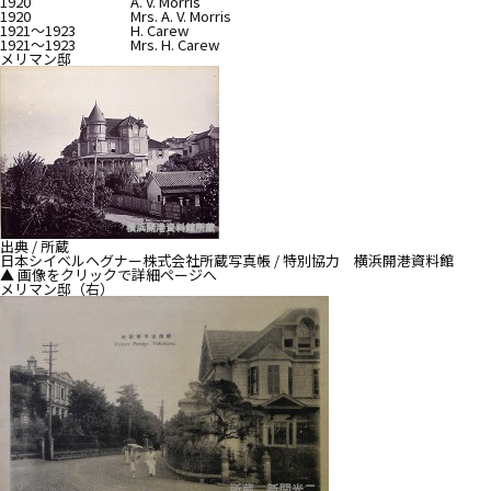
1920
A. V. Morris
1920
Mrs. A. V. Morris
1921～1923
H. Carew
1921～1923
Mrs. H. Carew
メリマン邸
出典 / 所蔵
日本シイベルヘグナー株式会社所蔵写真帳 / 特別協力 横浜開港資料館
▲ 画像をクリックで詳細ページへ
メリマン邸（右）