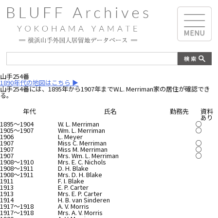
山手254番
1890年代の地図はこちら ▶︎
山手254番には、1895年から1907年までW.L. Merriman家の居住が確認でき
る。
年代
氏名
勤務先
資料
あり
1895～1904
W. L. Merriman
○
1905～1907
Wm. L. Merriman
○
1906
L. Meyer
1907
Miss C. Merriman
○
1907
Miss M. Merriman
○
1907
Mrs. Wm. L. Merriman
○
1908～1910
Mrs. E. C. Nichols
1908～1911
D. H. Blake
1908～1911
Mrs. D. H. Blake
1911
F. I. Blake
1913
E. P. Carter
1913
Mrs. E. P. Carter
1914
H. B. van Sinderen
1917～1918
A. V. Morris
1917～1918
Mrs. A. V. Morris