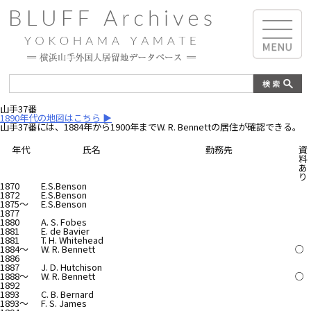
山手37番
1890年代の地図はこちら ▶︎
山手37番には、1884年から1900年までW. R. Bennettの居住が確認できる。
年代
氏名
勤務先
資
料
あ
り
1870
E.S.Benson
1872
E.S.Benson
1875～
E.S.Benson
1877
1880
A. S. Fobes
1881
E. de Bavier
1881
T. H. Whitehead
1884～
W. R. Bennett
○
1886
1887
J. D. Hutchison
1888～
W. R. Bennett
○
1892
1893
C. B. Bernard
1893～
F. S. James