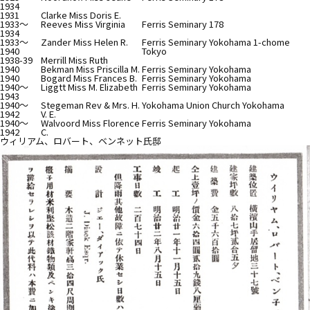
1934
1931
Clarke Miss Doris E.
1933～
Reeves Miss Virginia
Ferris Seminary 178
1934
1933～
Zander Miss Helen R.
Ferris Seminary Yokohama 1-chome
1940
Tokyo
1938-39
Merrill Miss Ruth
1940
Bekman Miss Priscilla M.
Ferris Seminary Yokohama
1940
Bogard Miss Frances B.
Ferris Seminary Yokohama
1940～
Liggtt Miss M. Elizabeth
Ferris Seminary Yokohama
1943
1940～
Stegeman Rev & Mrs. H.
Yokohama Union Church Yokohama
1942
V. E.
1940～
Walvoord Miss Florence
Ferris Seminary Yokohama
1942
C.
ウィリアム、ロバート、ベンネット氏邸