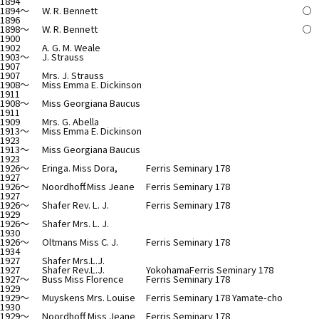
1894
1894～
W. R. Bennett
○
1896
1898～
W. R. Bennett
○
1900
1902
A. G. M. Weale
1903～
J. Strauss
1907
1907
Mrs. J. Strauss
1908～
Miss Emma E. Dickinson
1911
1908～
Miss Georgiana Baucus
1911
1909
Mrs. G. Abella
1913～
Miss Emma E. Dickinson
1923
1913～
Miss Georgiana Baucus
1923
1926～
Eringa. Miss Dora,
Ferris Seminary 178
1927
1926～
Noordhoff.Miss Jeane
Ferris Seminary 178
1927
1926～
Shafer Rev. L. J.
Ferris Seminary 178
1929
1926～
Shafer Mrs. L. J.
1930
1926～
Oltmans Miss C. J.
Ferris Seminary 178
1934
1927
Shafer Mrs.L.J.
1927
Shafer Rev.L.J.
YokohamaFerris Seminary 178
1927～
Buss Miss Florence
Ferris Seminary 178
1929
1929～
Muyskens Mrs. Louise
Ferris Seminary 178 Yamate-cho
1930
1929～
Noordhoff Miss Jeane
Ferris Seminary 178