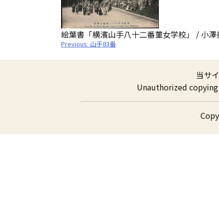
絵葉書「横濱山手八十二番菫女学校」 / 小澤
投
Previous:
山手83番
稿
ナ
ビ
ゲ
当サ
ー
シ
Unauthorized copying a
ョ
ン
Cop