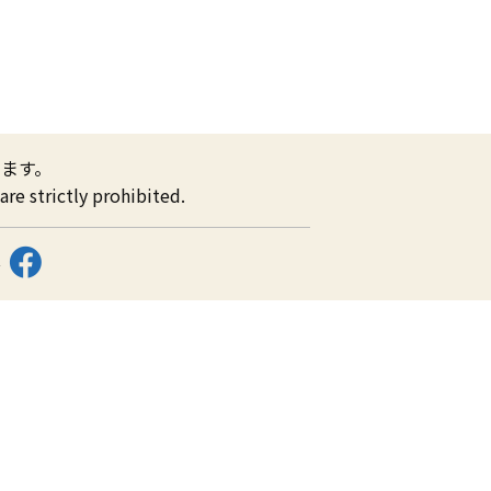
ます。
re strictly prohibited.
ス