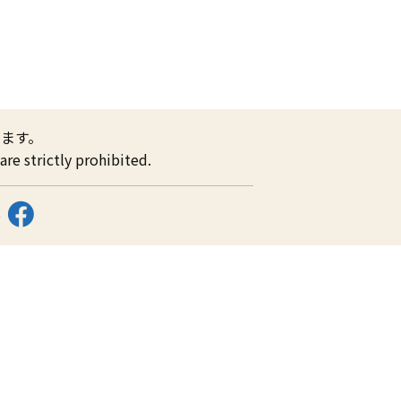
ます。
re strictly prohibited.
ス