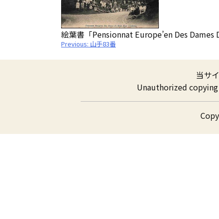
絵葉書「Pensionnat Europe’en Des Dames 
投
Previous:
山手83番
稿
ナ
ビ
ゲ
当サ
ー
シ
Unauthorized copying a
ョ
ン
Cop