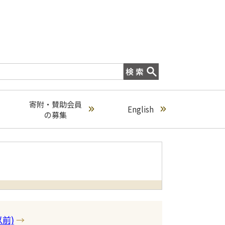
寄附・賛助会員
English
の募集
前)
→