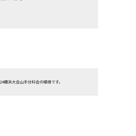
4横浜⼤会⼭⼿分科会の模様です。 
